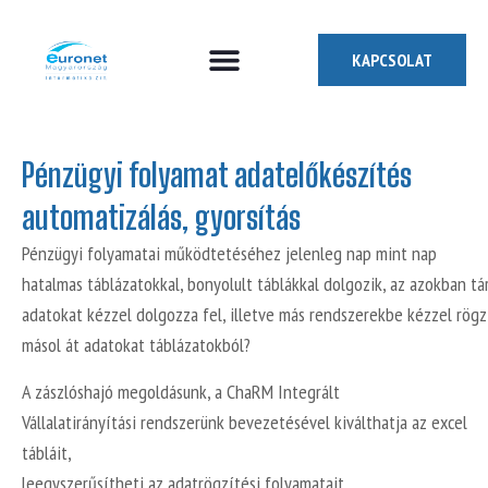
KAPCSOLAT
Pénzügyi folyamat adatelőkészítés
automatizálás, gyorsítás
Pénzügyi folyamatai működtetéséhez jelenleg nap mint nap
hatalmas táblázatokkal, bonyolult táblákkal dolgozik, az azokban tá
adatokat kézzel dolgozza fel, illetve más rendszerekbe kézzel rögz
másol át adatokat táblázatokból?
A zászlóshajó megoldásunk, a ChaRM Integrált
Vállalatirányítási rendszerünk bevezetésével kiválthatja az excel
tábláit,
leegyszerűsítheti az adatrögzítési folyamatait.